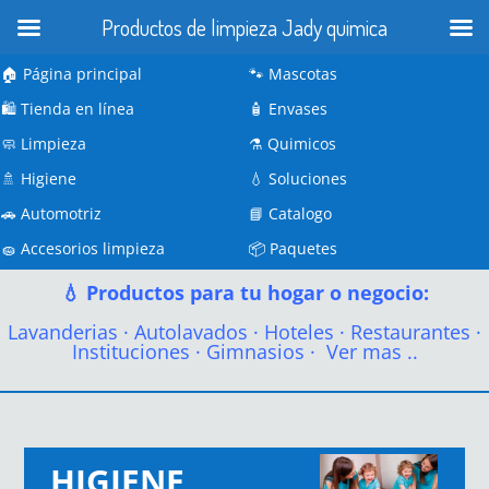
Productos de limpieza Jady quimica
🏠 Página principal
🐾
Mascotas
🛍️
Tienda en línea
🧴
Envases
🧼
Limpieza
⚗️
Quimicos
🚿
Higiene
💧
Soluciones
🚗
Automotriz
📘
Catalogo
🧽
Accesorios limpieza
📦
Paquetes
💧 Productos para tu hogar o negocio:
Lavanderias
·
Autolavados
·
Hoteles
·
Restaurantes
·
Instituciones
·
Gimnasios
·
Ver mas ..
HIGIENE