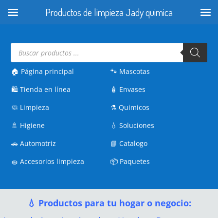
Productos de limpieza Jady quimica
Búsqueda
de
productos
🏠 Página principal
🐾
Mascotas
🛍️
Tienda en línea
🧴
Envases
🧼
Limpieza
⚗️
Quimicos
🚿
Higiene
💧
Soluciones
🚗
Automotriz
📘
Catalogo
🧽
Accesorios limpieza
📦
Paquetes
💧 Productos para tu hogar o negocio: