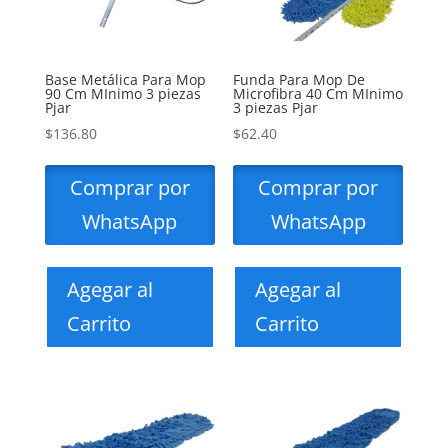
Base Metálica Para Mop
Funda Para Mop De
90 Cm MInimo 3 piezas
Microfibra 40 Cm MInimo
Pjar
3 piezas Pjar
$
136.80
$
62.40
Comprar por
Comprar por
WhatsApp
WhatsApp
Agegar al
Agegar al
Carrito
Carrito