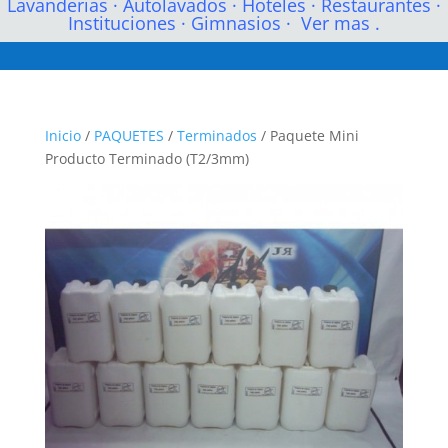
Lavanderias
·
Autolavados
·
Hoteles
·
Restaurantes
·
Instituciones
·
Gimnasios
·
Ver mas .
Inicio
/
PAQUETES
/
Terminados
/ Paquete Mini
Producto Terminado (T2/3mm)