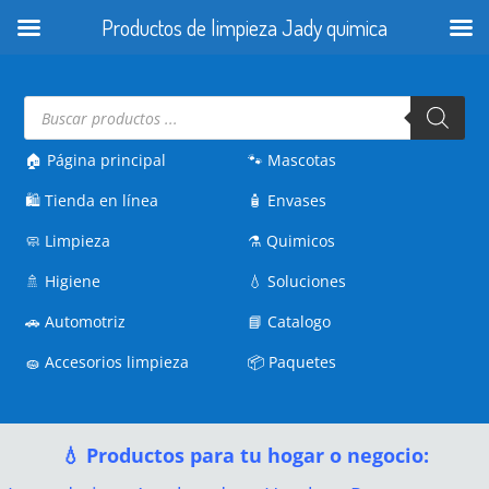
Productos de limpieza Jady quimica
Búsqueda
de
productos
🏠 Página principal
🐾
Mascotas
🛍️
Tienda en línea
🧴
Envases
🧼
Limpieza
⚗️
Quimicos
🚿
Higiene
💧
Soluciones
🚗
Automotriz
📘
Catalogo
🧽
Accesorios limpieza
📦
Paquetes
💧 Productos para tu hogar o negocio: