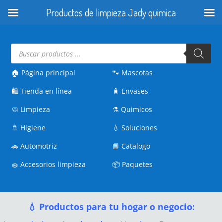
Productos de limpieza Jady quimica
Búsqueda
de
productos
🏠 Página principal
🐾
Mascotas
🛍️
Tienda en línea
🧴
Envases
🧼
Limpieza
⚗️
Quimicos
🚿
Higiene
💧
Soluciones
🚗
Automotriz
📘
Catalogo
🧽
Accesorios limpieza
📦
Paquetes
💧 Productos para tu hogar o negocio: