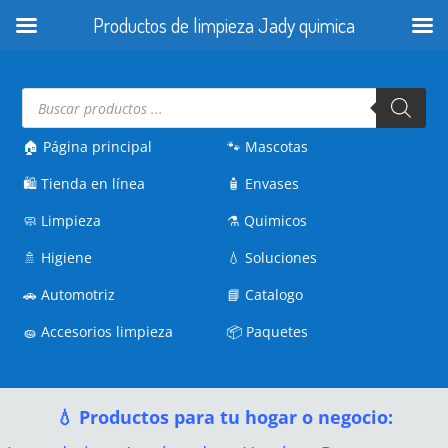
Productos de limpieza Jady quimica
Búsqueda
de
productos
🏠 Página principal
🐾
Mascotas
🛍️
Tienda en línea
🧴
Envases
🧼
Limpieza
⚗️
Quimicos
🚿
Higiene
💧
Soluciones
🚗
Automotriz
📘
Catalogo
🧽
Accesorios limpieza
📦
Paquetes
💧 Productos para tu hogar o negocio: