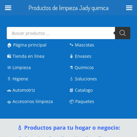
Productos de limpieza Jady quimica
Búsqueda
de
productos
🏠 Página principal
🐾
Mascotas
🛍️
Tienda en línea
🧴
Envases
🧼
Limpieza
⚗️
Quimicos
🚿
Higiene
💧
Soluciones
🚗
Automotriz
📘
Catalogo
🧽
Accesorios limpieza
📦
Paquetes
💧 Productos para tu hogar o negocio: