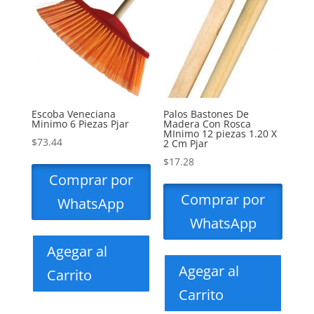
Escoba Veneciana
Palos Bastones De
Minimo 6 Piezas Pjar
Madera Con Rosca
MInimo 12 piezas 1.20 X
$
73.44
2 Cm Pjar
$
17.28
Comprar por
Comprar por
WhatsApp
WhatsApp
Agegar al
Agegar al
Carrito
Carrito