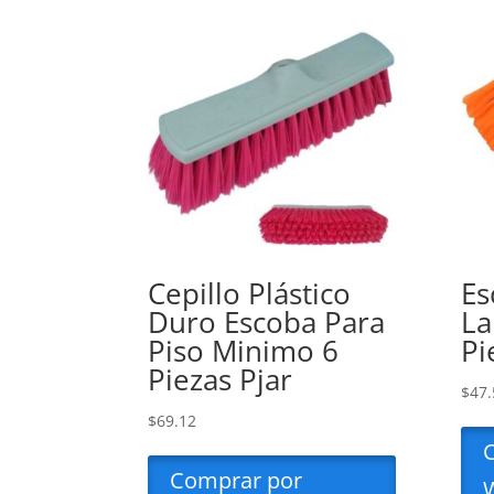
Cepillo Plástico
Es
Duro Escoba Para
La
Piso Minimo 6
Pi
Piezas Pjar
$
47.
$
69.12
Comprar por