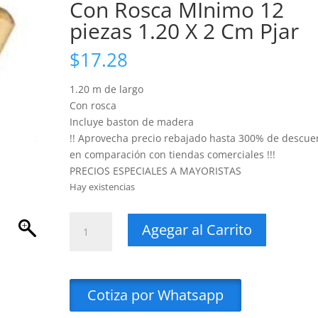
Con Rosca MInimo 12
piezas 1.20 X 2 Cm Pjar
$
17.28
1.20 m de largo
Con rosca
Incluye baston de madera
!! Aprovecha precio rebajado hasta 300% de descue
en comparación con tiendas comerciales !!!
PRECIOS ESPECIALES A MAYORISTAS
Hay existencias
Palos
Agegar al Carrito
Bastones
De
Madera
Con
Cotiza por Whatsapp
Rosca
MInimo