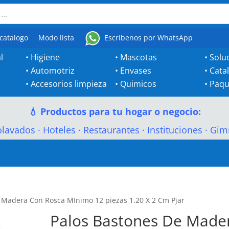
catalogo
Modo lista
Escríbenos por WhatsApp
l
•
Higiene
•
Mascotas
•
Solu
•
Automotriz
•
Envases
•
Cata
•
Accesorios limpieza
•
Quimicos
•
Paqu
💧 Productos para tu hogar o negocio:
olavados
·
Hoteles
·
Restaurantes
·
Instituciones
·
Gim
 Madera Con Rosca MInimo 12 piezas 1.20 X 2 Cm Pjar
Palos Bastones De Made