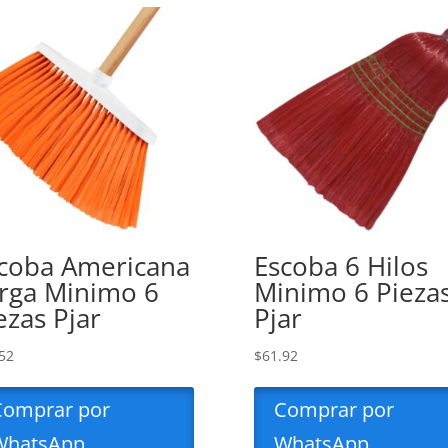
coba Americana
Escoba 6 Hilos
rga Minimo 6
Minimo 6 Pieza
ezas Pjar
Pjar
52
$
61.92
Comprar por
Comprar por
WhatsApp
WhatsApp