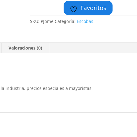
Favoritos
12
piezas
1.20
SKU:
PJbme
Categoría:
Escobas
X
2
Cm
Valoraciones (0)
Pjar
cantidad
 la industria, precios especiales a mayoristas.