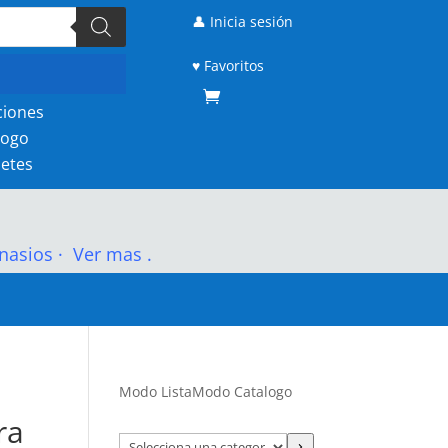
👤 Inicia sesión
♥ Favoritos
ciones
logo
etes
nasios
·
Ver mas .
Modo Lista
Modo Catalogo
ra
Selecciona