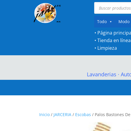
Búsqueda
de
productos
Todo
Modo 
• Página principa
•
Tienda en línea
•
Limpieza
Lavanderias
·
Aut
Inicio
/
JARCERIA
/
Escobas
/ Palos Bastones De