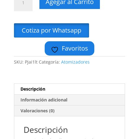
Agegar al Carrito
Industrial
1
Lt
Uso
Cotiza por Whatsapp
Rudo
Minimo
Favoritos
6
piezas
Pjar
SKU:
PJai1lt
Categoría:
Atomizadores
cantidad
Descripción
Información adicional
Valoraciones (0)
Descripción