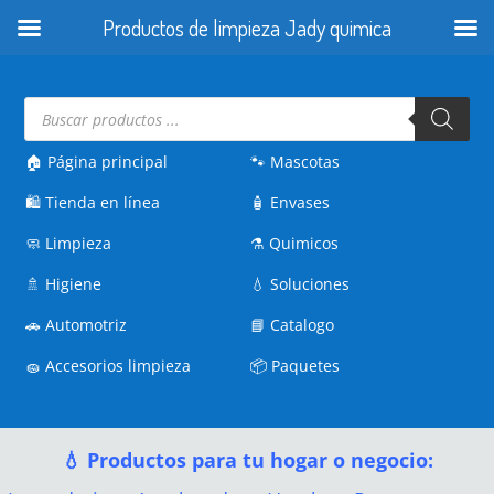
Productos de limpieza Jady quimica
Búsqueda
de
productos
🏠 Página principal
🐾
Mascotas
🛍️
Tienda en línea
🧴
Envases
🧼
Limpieza
⚗️
Quimicos
🚿
Higiene
💧
Soluciones
🚗
Automotriz
📘
Catalogo
🧽
Accesorios limpieza
📦
Paquetes
💧 Productos para tu hogar o negocio: