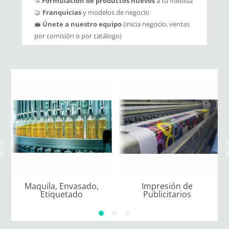
⚗️
Formulación de productos nuevos
a tu medida
🤝
Franquicias
y modelos de negocio
💼
Únete a nuestro equipo
(inicia negocio, ventas
por comisión o por catálogo)
Maquila, Envasado,
Impresión de
P
Etiquetado
Publicitarios