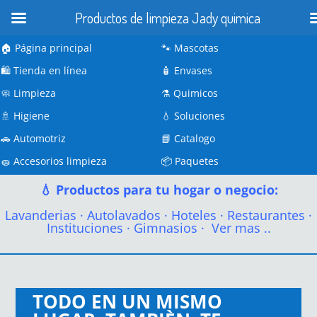
Productos de limpieza Jady quimica
🏠 Página principal
🐾
Mascotas
🛍️
Tienda en línea
🧴
Envases
🧼
Limpieza
⚗️
Quimicos
🚿
Higiene
💧
Soluciones
🚗
Automotriz
📘
Catalogo
🧽
Accesorios limpieza
📦
Paquetes
💧 Productos para tu hogar o negocio:
Lavanderias
·
Autolavados
·
Hoteles
·
Restaurantes
·
Instituciones
·
Gimnasios
·
Ver mas ..
TODO EN UN MISMO