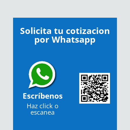
Solicita tu cotizacion
por Whatsapp
Escríbenos
Haz click o
escanea