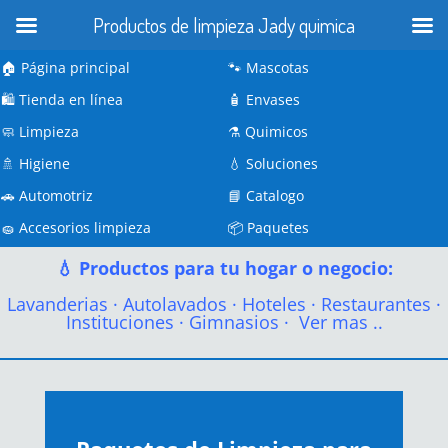
Productos de limpieza Jady quimica
🏠 Página principal
🐾
Mascotas
🛍️
Tienda en línea
🧴
Envases
🧼
Limpieza
⚗️
Quimicos
🚿
Higiene
💧
Soluciones
🚗
Automotriz
📘
Catalogo
🧽
Accesorios limpieza
📦
Paquetes
💧 Productos para tu hogar o negocio:
Lavanderias
·
Autolavados
·
Hoteles
·
Restaurantes
·
Instituciones
·
Gimnasios
·
Ver mas ..