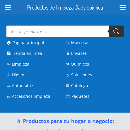
Productos de limpieza Jady quimica
Búsqueda
de
productos
🏠 Página principal
🐾
Mascotas
🛍️
Tienda en línea
🧴
Envases
🧼
Limpieza
⚗️
Quimicos
🚿
Higiene
💧
Soluciones
🚗
Automotriz
📘
Catalogo
🧽
Accesorios limpieza
📦
Paquetes
💧 Productos para tu hogar o negocio: