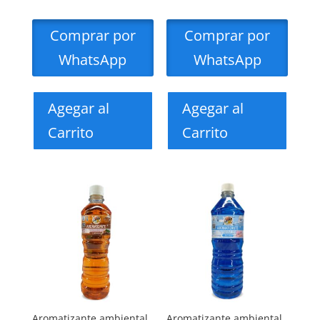
Comprar por
Comprar por
WhatsApp
WhatsApp
Agegar al
Agegar al
Carrito
Carrito
Aromatizante ambiental
Aromatizante ambiental