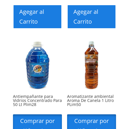
Agegar al
Agegar al
Carrito
Carrito
Antiempañante para
Aromatizante ambiental
Vidrios Concentrado Para
Aroma De Canela 1 Litro
50 Lt Plim28
PLim50
Comprar por
Comprar por