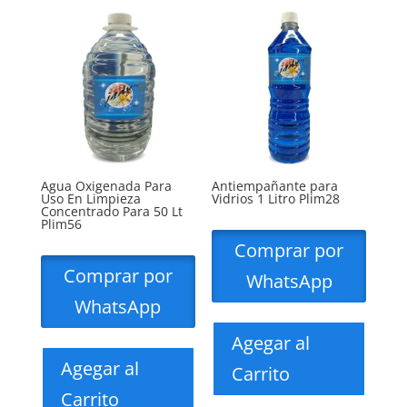
Agua Oxigenada Para
Antiempañante para
Uso En Limpieza
Vidrios 1 Litro Plim28
Concentrado Para 50 Lt
Plim56
Comprar por
Comprar por
WhatsApp
WhatsApp
Agegar al
Agegar al
Carrito
Carrito