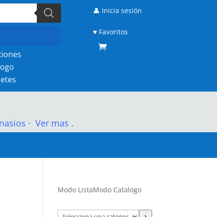
👤 Inicia sesión
♥ Favoritos
ciones
logo
etes
nasios
·
Ver mas .
Modo Lista
Modo Catalogo
Selecciona