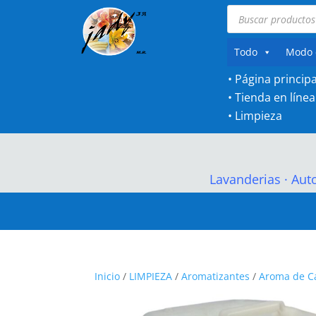
Búsqueda
de
productos
Todo
Modo 
• Página principa
•
Tienda en línea
•
Limpieza
Lavanderias
·
Aut
Inicio
/
LIMPIEZA
/
Aromatizantes
/
Aroma de C