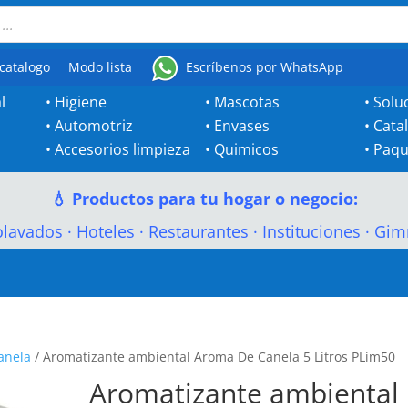
catalogo
Modo lista
Escríbenos por WhatsApp
l
•
Higiene
•
Mascotas
•
Solu
•
Automotriz
•
Envases
•
Cata
•
Accesorios limpieza
•
Quimicos
•
Paqu
💧 Productos para tu hogar o negocio:
olavados
·
Hoteles
·
Restaurantes
·
Instituciones
·
Gim
anela
/ Aromatizante ambiental Aroma De Canela 5 Litros PLim50
Aromatizante ambiental