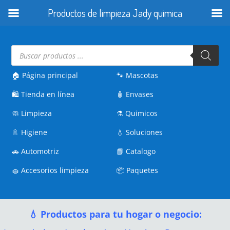
Productos de limpieza Jady quimica
Búsqueda
de
productos
🏠 Página principal
🐾
Mascotas
🛍️
Tienda en línea
🧴
Envases
🧼
Limpieza
⚗️
Quimicos
🚿
Higiene
💧
Soluciones
🚗
Automotriz
📘
Catalogo
🧽
Accesorios limpieza
📦
Paquetes
💧 Productos para tu hogar o negocio: