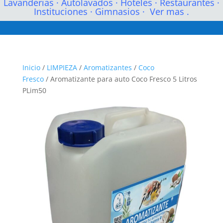
Lavanderias
·
Autolavados
·
Hoteles
·
Restaurantes
·
Instituciones
·
Gimnasios
·
Ver mas .
Inicio
/
LIMPIEZA
/
Aromatizantes
/
Coco
Fresco
/ Aromatizante para auto Coco Fresco 5 Litros
PLim50