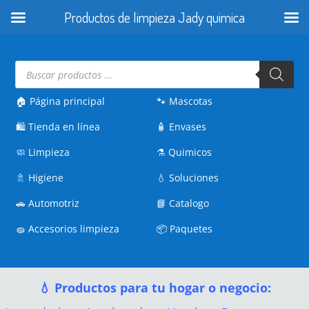
Productos de limpieza Jady quimica
Búsqueda
de
productos
🏠 Página principal
🐾
Mascotas
🛍️
Tienda en línea
🧴
Envases
🧼
Limpieza
⚗️
Quimicos
🚿
Higiene
💧
Soluciones
🚗
Automotriz
📘
Catalogo
🧽
Accesorios limpieza
📦
Paquetes
💧 Productos para tu hogar o negocio: