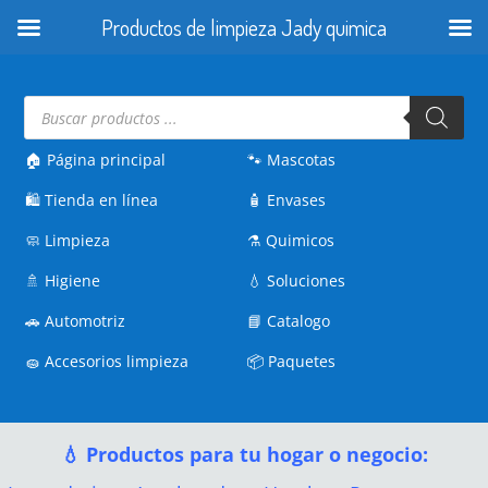
Productos de limpieza Jady quimica
Búsqueda
de
productos
🏠 Página principal
🐾
Mascotas
🛍️
Tienda en línea
🧴
Envases
🧼
Limpieza
⚗️
Quimicos
🚿
Higiene
💧
Soluciones
🚗
Automotriz
📘
Catalogo
🧽
Accesorios limpieza
📦
Paquetes
💧 Productos para tu hogar o negocio: