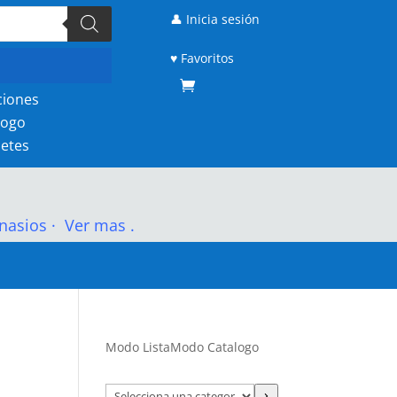
👤 Inicia sesión
♥ Favoritos
ciones
logo
etes
nasios
·
Ver mas .
Modo Lista
Modo Catalogo
Selecciona