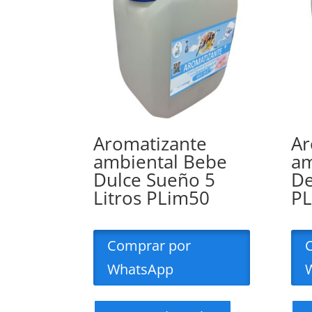
Aromatizante
Ar
ambiental Bebe
am
Dulce Sueño 5
De
Litros PLim50
P
Comprar por
WhatsApp