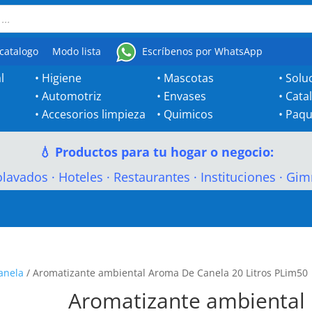
catalogo
Modo lista
Escríbenos por WhatsApp
l
•
Higiene
•
Mascotas
•
Solu
•
Automotriz
•
Envases
•
Cata
•
Accesorios limpieza
•
Quimicos
•
Paqu
💧 Productos para tu hogar o negocio:
olavados
·
Hoteles
·
Restaurantes
·
Instituciones
·
Gim
anela
/ Aromatizante ambiental Aroma De Canela 20 Litros PLim50
Aromatizante ambiental