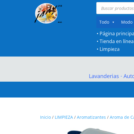
Búsqueda
de
productos
Todo
Modo 
• Página principa
•
Tienda en línea
•
Limpieza
Lavanderias
·
Aut
Inicio
/
LIMPIEZA
/
Aromatizantes
/
Aroma de C