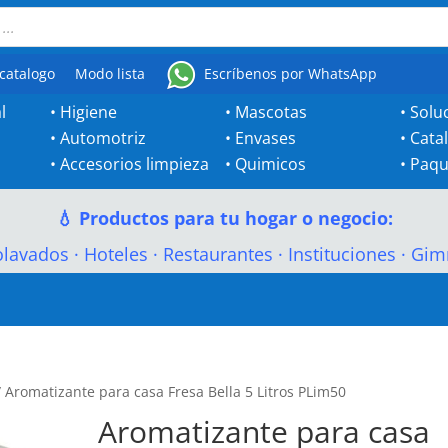
catalogo
Modo lista
Escríbenos por WhatsApp
l
•
Higiene
•
Mascotas
•
Solu
•
Automotriz
•
Envases
•
Cata
•
Accesorios limpieza
•
Quimicos
•
Paqu
💧 Productos para tu hogar o negocio:
olavados
·
Hoteles
·
Restaurantes
·
Instituciones
·
Gim
 Aromatizante para casa Fresa Bella 5 Litros PLim50
Aromatizante para casa