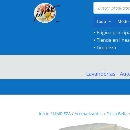
Búsqueda
de
productos
Todo
Modo 
• Página principa
•
Tienda en línea
•
Limpieza
Lavanderias
·
Aut
Inicio
/
LIMPIEZA
/
Aromatizantes
/
Fresa Bella
/