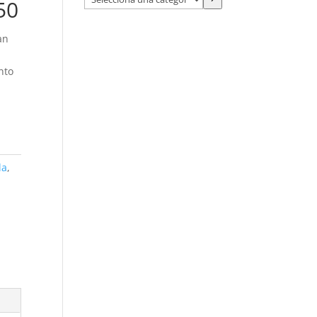
50
una
categoría
an
nto
la
,