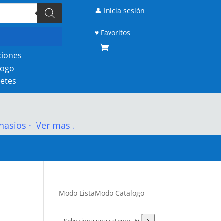
👤 Inicia sesión
♥ Favoritos
ciones
logo
etes
nasios
·
Ver mas .
Modo Lista
Modo Catalogo
Selecciona