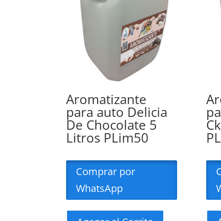
Aromatizante
Ar
para auto Delicia
pa
De Chocolate 5
Ck
Litros PLim50
P
Comprar por
WhatsApp