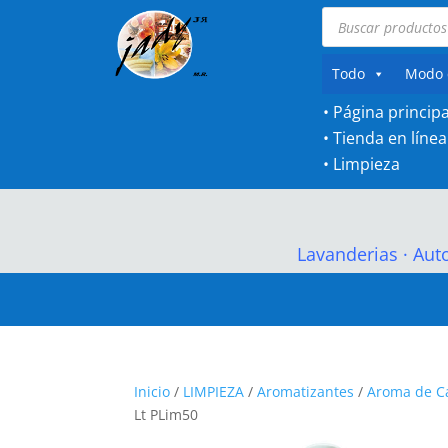
Búsqueda
de
productos
Todo
Modo 
• Página principa
•
Tienda en línea
•
Limpieza
Lavanderias
·
Aut
Inicio
/
LIMPIEZA
/
Aromatizantes
/
Aroma de C
Lt PLim50