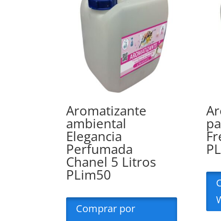
Aromatizante
Ar
ambiental
pa
Elegancia
Fr
Perfumada
P
Chanel 5 Litros
PLim50
Comprar por