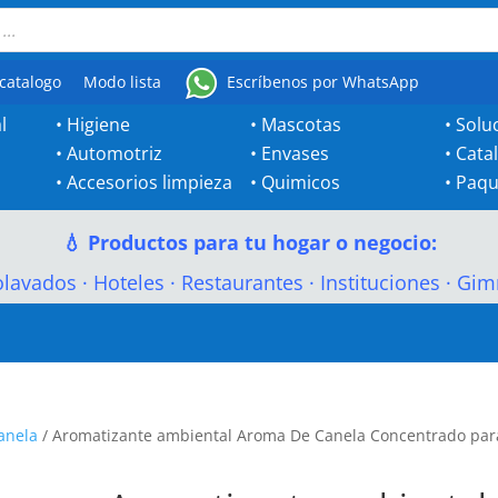
catalogo
Modo lista
Escríbenos por WhatsApp
l
•
Higiene
•
Mascotas
•
Solu
•
Automotriz
•
Envases
•
Cata
•
Accesorios limpieza
•
Quimicos
•
Paqu
💧 Productos para tu hogar o negocio:
olavados
·
Hoteles
·
Restaurantes
·
Instituciones
·
Gim
anela
/ Aromatizante ambiental Aroma De Canela Concentrado par