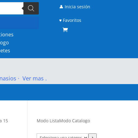
👤 Inicia sesión
♥ Favoritos
ciones
logo
etes
nasios
·
Ver mas .
a 15
Modo Lista
Modo Catalogo
Selecciona