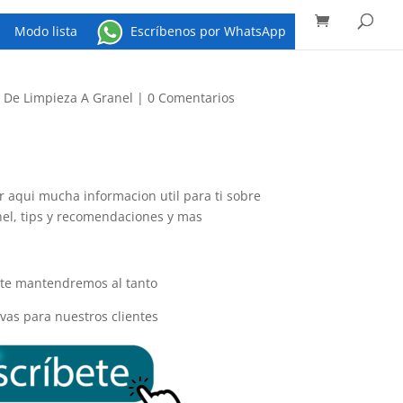
Búsqueda
de
productos
Modo lista
Escríbenos por WhatsApp
 De Limpieza A Granel
|
0 Comentarios
 aqui mucha informacion util para ti sobre
nel, tips y recomendaciones y mas
y te mantendremos al tanto
vas para nuestros clientes