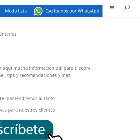
Búsqueda
de
productos
Modo lista
Escríbenos por WhatsApp
entarios
 aqui mucha informacion util para ti sobre
nel, tips y recomendaciones y mas
y te mantendremos al tanto
vas para nuestros clientes