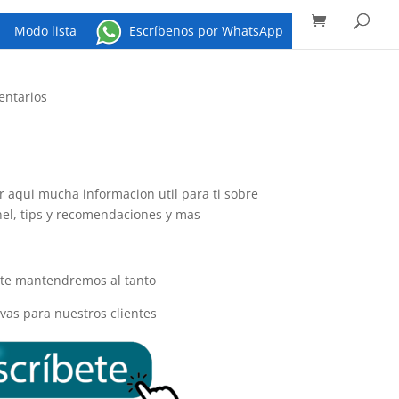
Búsqueda
de
productos
Modo lista
Escríbenos por WhatsApp
entarios
 aqui mucha informacion util para ti sobre
nel, tips y recomendaciones y mas
y te mantendremos al tanto
vas para nuestros clientes