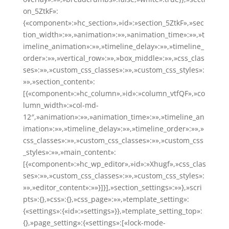
on_5ZtkF»:
{«component»:»hc_section»,»id»:»section_5ZtkF»,»sec
tion_width»:»»,»animation»:»»,»animation_time»:»»,»t
imeline_animation»:»»,»timeline_delay»:»»,»timeline_
order»:»»,»vertical_row»:»»,»box_middle»:»»,»css_clas
ses»:»»,»custom_css_classes»:»»,»custom_css_styles»:
»»,»section_content»:
[{«component»:»hc_column»,»id»:»column_vtfQF»,»co
lumn_width»:»col-md-
12″,»animation»:»»,»animation_time»:»»,»timeline_an
imation»:»»,»timeline_delay»:»»,»timeline_order»:»»,»
css_classes»:»»,»custom_css_classes»:»»,»custom_css
_styles»:»»,»main_content»:
[{«component»:»hc_wp_editor»,»id»:»Xhugf»,»css_clas
ses»:»»,»custom_css_classes»:»»,»custom_css_styles»:
»»,»editor_content»:»»}]}],»section_settings»:»»},»scri
pts»:{},»css»:{},»css_page»:»»,»template_setting»:
{«settings»:{«id»:»settings»}},»template_setting_top»:
{},»page_setting»:{«settings»:[«lock-mode-