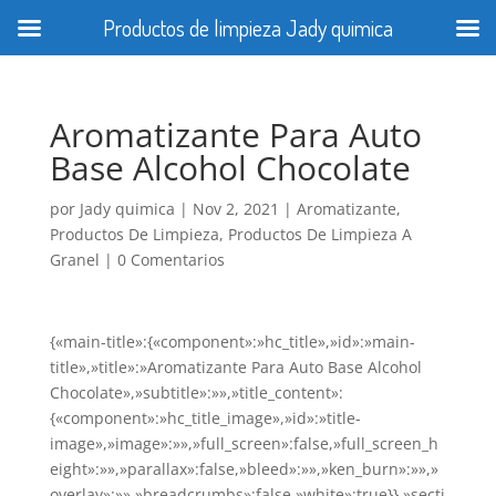
Productos de limpieza Jady quimica
Aromatizante Para Auto
Base Alcohol Chocolate
por
Jady quimica
|
Nov 2, 2021
|
Aromatizante
,
Productos De Limpieza
,
Productos De Limpieza A
Granel
|
0 Comentarios
{«main-title»:{«component»:»hc_title»,»id»:»main-
title»,»title»:»Aromatizante Para Auto Base Alcohol
Chocolate»,»subtitle»:»»,»title_content»:
{«component»:»hc_title_image»,»id»:»title-
image»,»image»:»»,»full_screen»:false,»full_screen_h
eight»:»»,»parallax»:false,»bleed»:»»,»ken_burn»:»»,»
overlay»:»»,»breadcrumbs»:false,»white»:true}},»secti