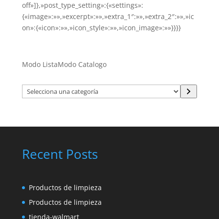
off»]},»post_type_setting»:{«settings»:
{«image»:»»,»excerpt»:»»,»extra_1″:»»,»extra_2″:»»,»ic
on»:{«icon»:»»,»icon_style»:»»,»icon_image»:»»}}}}
Modo Lista
Modo Catalogo
Selecciona
una
categoría
Recent Posts
Productos de limpieza
Productos de limpieza
tienda-walmart