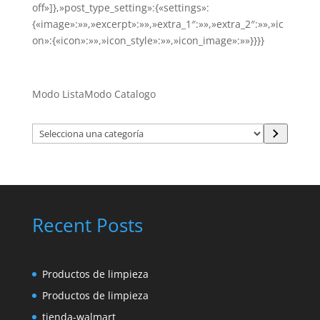
off»]},»post_type_setting»:{«settings»:
{«image»:»»,»excerpt»:»»,»extra_1″:»»,»extra_2″:»»,»ic
on»:{«icon»:»»,»icon_style»:»»,»icon_image»:»»}}}}
Modo Lista
Modo Catalogo
Selecciona
una
categoría
Recent Posts
Productos de limpieza
Productos de limpieza
tienda-walmart