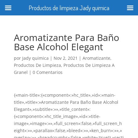
Productos de limpieza Jady quimica
Aromatizante Para Baño
Base Alcohol Elegant
por
Jady quimica
|
Nov 2, 2021
|
Aromatizante
,
Productos De Limpieza
,
Productos De Limpieza A
Granel
|
0 Comentarios
{«main-title»:{«component»:»hc_title»,»id»:»main-
title»,»title»:»Aromatizante Para Baño Base Alcohol
Elegant»,»subtitle»:»»,»title_content»:
{«component»:»hc_title_image»,»id»:»title-
image»,»image»:»»,»full_screen»:false,»full_screen_h
eight»:»»,»parallax»:false,»bleed»:»»,»ken_burn»:»»,»
overlay»:»»,»breadcrumbs»:false,»white»:true}},»secti