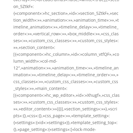
on_5ZtkF»:
{«component»:»hc_section»,»id»:»section_5ZtkF»,»sec
tion_width»:»»,»animation»:»»,»animation_time»:»»,»t
imeline_animation»:»»,»timeline_delay»:»»,»timeline_
order»:»»,»vertical_row»:»»,»box_middle»:»»,»css_clas
ses»:»»,»custom_css_classes»:»»,»custom_css_styles»:
»»,»section_content»:
[{«component»:»hc_column»,»id»:»column_vtfQF»,»co
lumn_width»:»col-md-
12″,»animation»:»»,»animation_time»:»»,»timeline_an
imation»:»»,»timeline_delay»:»»,»timeline_order»:»»,»
css_classes»:»»,»custom_css_classes»:»»,»custom_css
_styles»:»»,»main_content»:
[{«component»:»hc_wp_editor»,»id»:»Xhugf»,»css_clas
ses»:»»,»custom_css_classes»:»»,»custom_css_styles»:
»»,»editor_content»:»»}]}],»section_settings»:»»},»scri
pts»:{},»css»:{},»css_page»:»»,»template_setting»:
{«settings»:{«id»:»settings»}},»template_setting_top»:
{},»page_setting»:{«settings»:[«lock-mode-