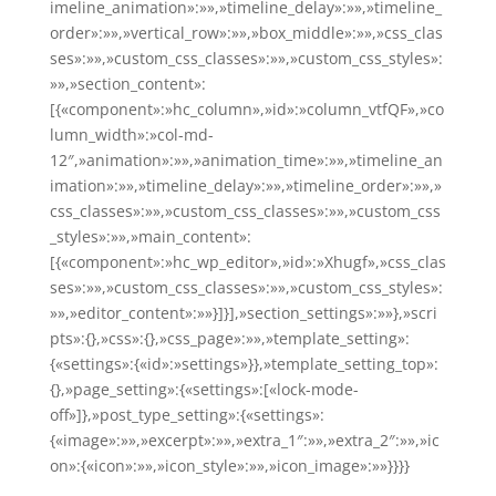
imeline_animation»:»»,»timeline_delay»:»»,»timeline_
order»:»»,»vertical_row»:»»,»box_middle»:»»,»css_clas
ses»:»»,»custom_css_classes»:»»,»custom_css_styles»:
»»,»section_content»:
[{«component»:»hc_column»,»id»:»column_vtfQF»,»co
lumn_width»:»col-md-
12″,»animation»:»»,»animation_time»:»»,»timeline_an
imation»:»»,»timeline_delay»:»»,»timeline_order»:»»,»
css_classes»:»»,»custom_css_classes»:»»,»custom_css
_styles»:»»,»main_content»:
[{«component»:»hc_wp_editor»,»id»:»Xhugf»,»css_clas
ses»:»»,»custom_css_classes»:»»,»custom_css_styles»:
»»,»editor_content»:»»}]}],»section_settings»:»»},»scri
pts»:{},»css»:{},»css_page»:»»,»template_setting»:
{«settings»:{«id»:»settings»}},»template_setting_top»:
{},»page_setting»:{«settings»:[«lock-mode-
off»]},»post_type_setting»:{«settings»:
{«image»:»»,»excerpt»:»»,»extra_1″:»»,»extra_2″:»»,»ic
on»:{«icon»:»»,»icon_style»:»»,»icon_image»:»»}}}}