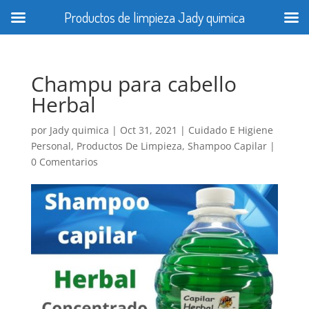
Productos de limpieza Jady quimica
Champu para cabello
Herbal
por
Jady quimica
|
Oct 31, 2021
|
Cuidado E Higiene
Personal
,
Productos De Limpieza
,
Shampoo Capilar
|
0 Comentarios