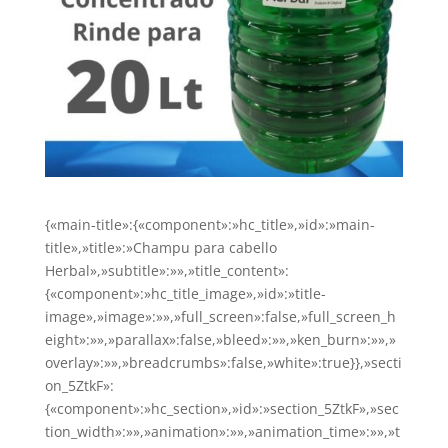
{«main-title»:{«component»:»hc_title»,»id»:»main-
title»,»title»:»Champu para cabello
Herbal»,»subtitle»:»»,»title_content»:
{«component»:»hc_title_image»,»id»:»title-
image»,»image»:»»,»full_screen»:false,»full_screen_h
eight»:»»,»parallax»:false,»bleed»:»»,»ken_burn»:»»,»
overlay»:»»,»breadcrumbs»:false,»white»:true}},»secti
on_5ZtkF»:
{«component»:»hc_section»,»id»:»section_5ZtkF»,»sec
tion_width»:»»,»animation»:»»,»animation_time»:»»,»t