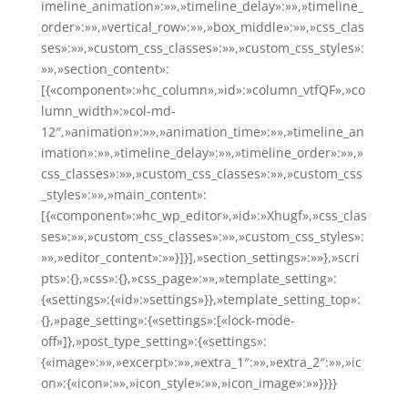
imeline_animation»:»»,»timeline_delay»:»»,»timeline_
order»:»»,»vertical_row»:»»,»box_middle»:»»,»css_clas
ses»:»»,»custom_css_classes»:»»,»custom_css_styles»:
»»,»section_content»:
[{«component»:»hc_column»,»id»:»column_vtfQF»,»co
lumn_width»:»col-md-
12″,»animation»:»»,»animation_time»:»»,»timeline_an
imation»:»»,»timeline_delay»:»»,»timeline_order»:»»,»
css_classes»:»»,»custom_css_classes»:»»,»custom_css
_styles»:»»,»main_content»:
[{«component»:»hc_wp_editor»,»id»:»Xhugf»,»css_clas
ses»:»»,»custom_css_classes»:»»,»custom_css_styles»:
»»,»editor_content»:»»}]}],»section_settings»:»»},»scri
pts»:{},»css»:{},»css_page»:»»,»template_setting»:
{«settings»:{«id»:»settings»}},»template_setting_top»:
{},»page_setting»:{«settings»:[«lock-mode-
off»]},»post_type_setting»:{«settings»:
{«image»:»»,»excerpt»:»»,»extra_1″:»»,»extra_2″:»»,»ic
on»:{«icon»:»»,»icon_style»:»»,»icon_image»:»»}}}}