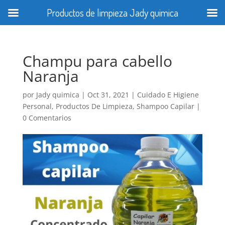
Productos de limpieza Jady quimica
Champu para cabello
Naranja
por
Jady quimica
|
Oct 31, 2021
|
Cuidado E Higiene
Personal
,
Productos De Limpieza
,
Shampoo Capilar
|
0 Comentarios