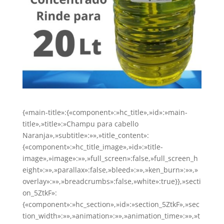
{«main-title»:{«component»:»hc_title»,»id»:»main-
title»,»title»:»Champu para cabello
Naranja»,»subtitle»:»»,»title_content»:
{«component»:»hc_title_image»,»id»:»title-
image»,»image»:»»,»full_screen»:false,»full_screen_h
eight»:»»,»parallax»:false,»bleed»:»»,»ken_burn»:»»,»
overlay»:»»,»breadcrumbs»:false,»white»:true}},»secti
on_5ZtkF»:
{«component»:»hc_section»,»id»:»section_5ZtkF»,»sec
tion_width»:»»,»animation»:»»,»animation_time»:»»,»t