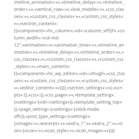
imeline_animation»:»»,»timeline_delay»:»»,»timeline_
order»:»»,»vertical_row»:»»,»box_middle»:»»,»css_clas
ses»:»»,»custom_css_classes»:»»,»custom_css_styles»:
»»,»section_content»:
[{«component»:»hc_column»,»id»:»column_vtfQF»,»co
lumn_width»:»col-md-
12″,»animation»:»»,»animation_time»:»»,»timeline_an
imation»:»»,»timeline_delay»:»»,»timeline_order»:»»,»
css_classes»:»»,»custom_css_classes»:»»,»custom_css
_styles»:»»,»main_content»:
[{«component»:»hc_wp_editor»,»id»:»Xhugf»,»css_clas
ses»:»»,»custom_css_classes»:»»,»custom_css_styles»:
»»,»editor_content»:»»}]}],»section_settings»:»»},»scri
pts»:{},»css»:{},»css_page»:»»,»template_setting»:
{«settings»:{«id»:»settings»}},»template_setting_top»:
{},»page_setting»:{«settings»:[«lock-mode-
off»]},»post_type_setting»:{«settings»:
{«image»:»»,»excerpt»:»»,»extra_1″:»»,»extra_2″:»»,»ic
on»:{«icon»:»»,»icon_style»:»»,»icon_image»:»»}}}}