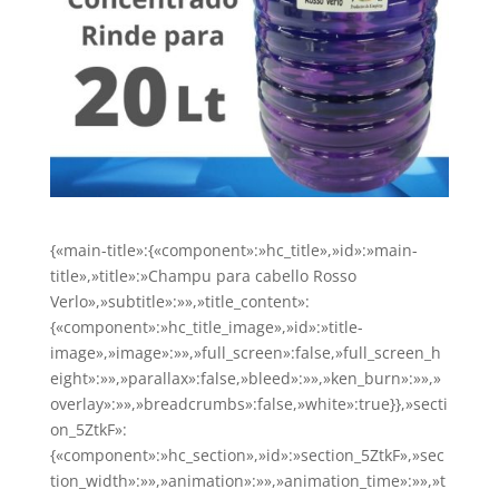
{«main-title»:{«component»:»hc_title»,»id»:»main-
title»,»title»:»Champu para cabello Rosso
Verlo»,»subtitle»:»»,»title_content»:
{«component»:»hc_title_image»,»id»:»title-
image»,»image»:»»,»full_screen»:false,»full_screen_h
eight»:»»,»parallax»:false,»bleed»:»»,»ken_burn»:»»,»
overlay»:»»,»breadcrumbs»:false,»white»:true}},»secti
on_5ZtkF»:
{«component»:»hc_section»,»id»:»section_5ZtkF»,»sec
tion_width»:»»,»animation»:»»,»animation_time»:»»,»t