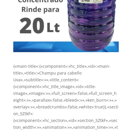
{«main-title»:{«component»:»hc_title»,»id»:»main-
title»,»title»:»Champu para cabello
Uva»,»subtitle»:»»,»title_content»:
{«component»:»hc_title_image»,»id»:»title-
image»,»image»:»»,»full_screen»:false,»full_screen_h
eight»:»»,»parallax»:false,»bleed»:»»,»ken_burn»:»»,»
overlay»:»»,»breadcrumbs»:false,»white»:true}},»secti
on_5ZtkF»:
{«component»:»hc_section»,»id»:»section_5ZtkF»,»sec
tion_width»:»»,»animation»:»»,»animation_time»:»»,»t