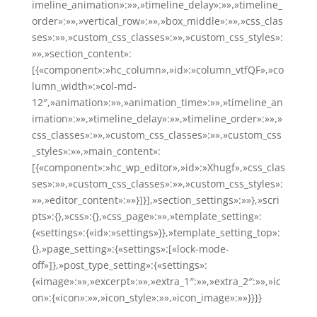
imeline_animation»:»»,»timeline_delay»:»»,»timeline_
order»:»»,»vertical_row»:»»,»box_middle»:»»,»css_clas
ses»:»»,»custom_css_classes»:»»,»custom_css_styles»:
»»,»section_content»:
[{«component»:»hc_column»,»id»:»column_vtfQF»,»co
lumn_width»:»col-md-
12″,»animation»:»»,»animation_time»:»»,»timeline_an
imation»:»»,»timeline_delay»:»»,»timeline_order»:»»,»
css_classes»:»»,»custom_css_classes»:»»,»custom_css
_styles»:»»,»main_content»:
[{«component»:»hc_wp_editor»,»id»:»Xhugf»,»css_clas
ses»:»»,»custom_css_classes»:»»,»custom_css_styles»:
»»,»editor_content»:»»}]}],»section_settings»:»»},»scri
pts»:{},»css»:{},»css_page»:»»,»template_setting»:
{«settings»:{«id»:»settings»}},»template_setting_top»:
{},»page_setting»:{«settings»:[«lock-mode-
off»]},»post_type_setting»:{«settings»:
{«image»:»»,»excerpt»:»»,»extra_1″:»»,»extra_2″:»»,»ic
on»:{«icon»:»»,»icon_style»:»»,»icon_image»:»»}}}}