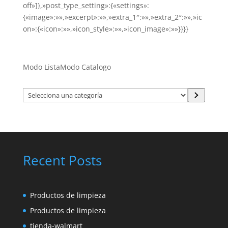
off»]},»post_type_setting»:{«settings»:
{«image»:»»,»excerpt»:»»,»extra_1″:»»,»extra_2″:»»,»ic
on»:{«icon»:»»,»icon_style»:»»,»icon_image»:»»}}}}
Modo Lista
Modo Catalogo
Selecciona
una
categoría
Recent Posts
Productos de limpieza
Productos de limpieza
tienda-walmart