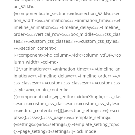
on_5ZtkF»:
{«component»:»hc_section»,»id»:»section_5ZtkF»,»sec
tion_width»:»»,»animation»:»»,»animation_time»:»»,»t
imeline_animation»:»»,»timeline_delay»:»»,»timeline_
order»:»»,»vertical_row»:»»,»box_middle»:»»,»css_clas
ses»:»»,»custom_css_classes»:»»,»custom_css_styles»:
»»,»section_content»:
[{«component»:»hc_column»,»id»:»column_vtfQF»,»co
lumn_width»:»col-md-
12″,»animation»:»»,»animation_time»:»»,»timeline_an
imation»:»»,»timeline_delay»:»»,»timeline_order»:»»,»
css_classes»:»»,»custom_css_classes»:»»,»custom_css
_styles»:»»,»main_content»:
[{«component»:»hc_wp_editor»,»id»:»Xhugf»,»css_clas
ses»:»»,»custom_css_classes»:»»,»custom_css_styles»:
»»,»editor_content»:»»}]}],»section_settings»:»»},»scri
pts»:{},»css»:{},»css_page»:»»,»template_setting»:
{«settings»:{«id»:»settings»}},»template_setting_top»:
{},»page_setting»:{«settings»:[«lock-mode-