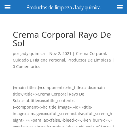
Productos de limpieza Jady quimica
Crema Corporal Rayo De
Sol
por
Jady quimica
|
Nov 2, 2021
|
Crema Corporal
,
Cuidado E Higiene Personal
,
Productos De Limpieza
|
0 Comentarios
{«main-title»:{«component»:»hc_title»,»id»:»main-
title»,»title»:»Crema Corporal Rayo De
Sol»,»subtitle»:»»,»title_content»:
{«component»:»hc_title_image»,»id»:»title-
image»,»image»:»»,»full_screen»:false,»full_screen_h
eight»:»»,»parallax»:false,»bleed»:»»,»ken_burn»:»»,»
overlay»:»»,»breadcrumbs»:false,»white»:true}},»secti