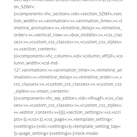
on_5ZtkF»:
{«component»:»hc_section»,»id»:»section_5ZtkF»,»sec
tion_width»:»»,»animation»:»»,»animation_time»:»»,»t
imeline_animation»:»»,»timeline_delay»:»»,»timeline_
order»:»»,»vertical_row»:»»,»box_middle»:»»,»css_clas
ses»:»»,»custom_css_classes»:»»,»custom_css_styles»:
»»,»section_content»:
[{«component»:»hc_column»,»id»:»column_vtfQF»,»co
lumn_width»:»col-md-
12″,»animation»:»»,»animation_time»:»»,»timeline_an
imation»:»»,»timeline_delay»:»»,»timeline_order»:»»,»
css_classes»:»»,»custom_css_classes»:»»,»custom_css
_styles»:»»,»main_content»:
[{«component»:»hc_wp_editor»,»id»:»Xhugf»,»css_clas
ses»:»»,»custom_css_classes»:»»,»custom_css_styles»:
»»,»editor_content»:»»}]}],»section_settings»:»»},»scri
pts»:{},»css»:{},»css_page»:»»,»template_setting»:
{«settings»:{«id»:»settings»}},»template_setting_top»:
{},»page_setting»:{«settings»:[«lock-mode-