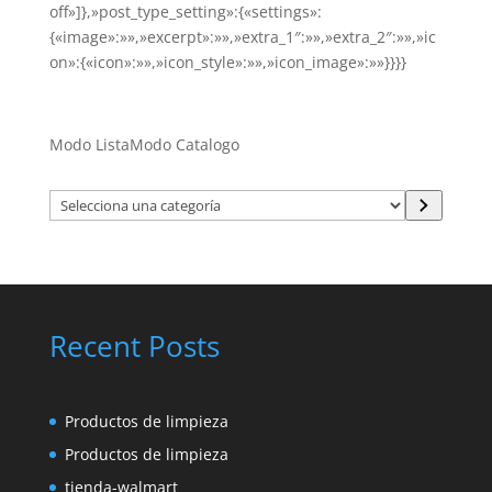
off»]},»post_type_setting»:{«settings»:
{«image»:»»,»excerpt»:»»,»extra_1″:»»,»extra_2″:»»,»ic
on»:{«icon»:»»,»icon_style»:»»,»icon_image»:»»}}}}
Modo Lista
Modo Catalogo
Selecciona
una
categoría
Recent Posts
Productos de limpieza
Productos de limpieza
tienda-walmart