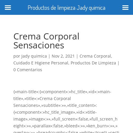
Productos de limpieza Jady quimica
Crema Corporal
Sensaciones
por
Jady quimica
|
Nov 2, 2021
|
Crema Corporal
,
Cuidado E Higiene Personal
,
Productos De Limpieza
|
0 Comentarios
{«main-title»:{«component»:»hc_title»,»id»:»main-
title»,»title»:»Crema Corporal
Sensaciones»,»subtitle»:»»,»title_content»:
{«component»:»hc_title_image»,»id»:»title-
image»,»image»:»»,»full_screen»:false,»full_screen_h
eight»:»»,»parallax»:false,»bleed»:»»,»ken_burn»:»»,»
overlay»:»»,»breadcrumbs»:false,»white»:true}},»secti