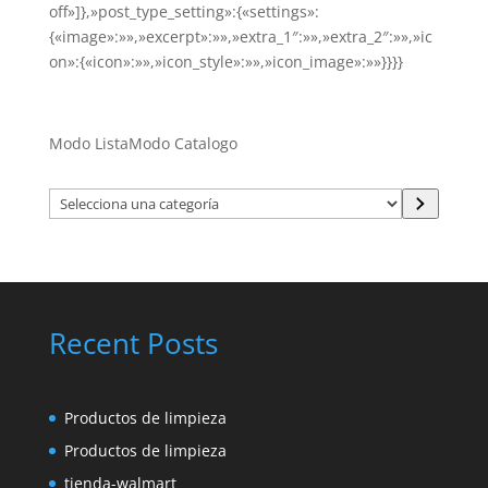
off»]},»post_type_setting»:{«settings»:
{«image»:»»,»excerpt»:»»,»extra_1″:»»,»extra_2″:»»,»ic
on»:{«icon»:»»,»icon_style»:»»,»icon_image»:»»}}}}
Modo Lista
Modo Catalogo
Selecciona
una
categoría
Recent Posts
Productos de limpieza
Productos de limpieza
tienda-walmart