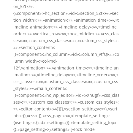
on_5ZtkF»:
{«component»:»hc_section»,»id»:»section_5ZtkF»,»sec
tion_width»:»»,»animation»:»»,»animation_time»:»»,»t
imeline_animation»:»»,»timeline_delay»:»»,»timeline_
order»:»»,»vertical_row»:»»,»box_middle»:»»,»css_clas
ses»:»»,»custom_css_classes»:»»,»custom_css_styles»:
»»,»section_content»:
[{«component»:»hc_column»,»id»:»column_vtfQF»,»co
lumn_width»:»col-md-
12″,»animation»:»»,»animation_time»:»»,»timeline_an
imation»:»»,»timeline_delay»:»»,»timeline_order»:»»,»
css_classes»:»»,»custom_css_classes»:»»,»custom_css
_styles»:»»,»main_content»:
[{«component»:»hc_wp_editor»,»id»:»Xhugf»,»css_clas
ses»:»»,»custom_css_classes»:»»,»custom_css_styles»:
»»,»editor_content»:»»}]}],»section_settings»:»»},»scri
pts»:{},»css»:{},»css_page»:»»,»template_setting»:
{«settings»:{«id»:»settings»}},»template_setting_top»:
{},»page_setting»:{«settings»:[«lock-mode-