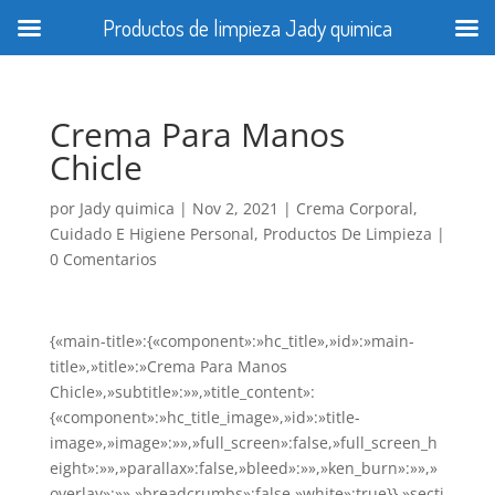
Productos de limpieza Jady quimica
Crema Para Manos
Chicle
por
Jady quimica
|
Nov 2, 2021
|
Crema Corporal
,
Cuidado E Higiene Personal
,
Productos De Limpieza
|
0 Comentarios
{«main-title»:{«component»:»hc_title»,»id»:»main-
title»,»title»:»Crema Para Manos
Chicle»,»subtitle»:»»,»title_content»:
{«component»:»hc_title_image»,»id»:»title-
image»,»image»:»»,»full_screen»:false,»full_screen_h
eight»:»»,»parallax»:false,»bleed»:»»,»ken_burn»:»»,»
overlay»:»»,»breadcrumbs»:false,»white»:true}},»secti