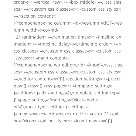
order»:»»,»vertical_row»:»»,»box_middle»:»»,»css_clas
ses»:»»,»custom_css_classes»:»»,»custom_css_styles»:
»»,»section_content»:
[{«component»:»hc_column»,»id»:»column_vtfQF»,»co
lumn_width»:»col-md-
12″,»animation»:»»,»animation_time»:»»,»timeline_an
imation»:»»,»timeline_delay»:»»,»timeline_order»:»»,»
css_classes»:»»,»custom_css_classes»:»»,»custom_css
_styles»:»»,»main_content»:
[{«component»:»hc_wp_editor»,»id»:»Xhugf»,»css_clas
ses»:»»,»custom_css_classes»:»»,»custom_css_styles»:
»»,»editor_content»:»»}]}],»section_settings»:»»},»scri
pts»:{},»css»:{},»css_page»:»»,»template_setting»:
{«settings»:{«id»:»settings»}},»template_setting_top»:
{},»page_setting»:{«settings»:[«lock-mode-
off»]},»post_type_setting»:{«settings»:
{«image»:»»,»excerpt»:»»,»extra_1″:»»,»extra_2″:»»,»ic
on»:{«icon»:»»,»icon_style»:»»,»icon_image»:»»}}}}