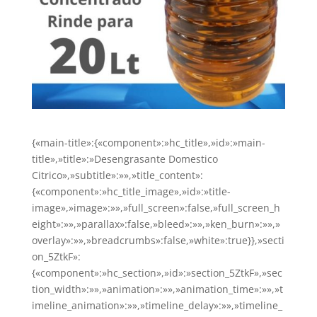
{«main-title»:{«component»:»hc_title»,»id»:»main-
title»,»title»:»Desengrasante Domestico
Citrico»,»subtitle»:»»,»title_content»:
{«component»:»hc_title_image»,»id»:»title-
image»,»image»:»»,»full_screen»:false,»full_screen_h
eight»:»»,»parallax»:false,»bleed»:»»,»ken_burn»:»»,»
overlay»:»»,»breadcrumbs»:false,»white»:true}},»secti
on_5ZtkF»:
{«component»:»hc_section»,»id»:»section_5ZtkF»,»sec
tion_width»:»»,»animation»:»»,»animation_time»:»»,»t
imeline_animation»:»»,»timeline_delay»:»»,»timeline_