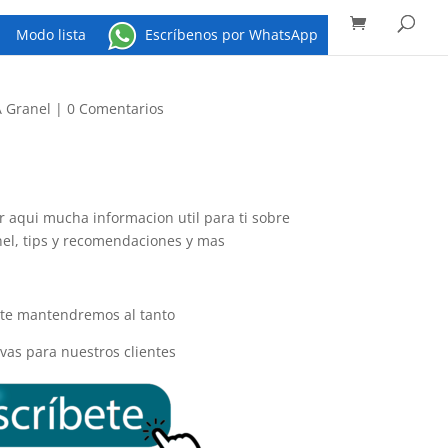
Búsqueda
de
productos
Modo lista
Escríbenos por WhatsApp
A Granel
|
0 Comentarios
 aqui mucha informacion util para ti sobre
nel, tips y recomendaciones y mas
y te mantendremos al tanto
vas para nuestros clientes