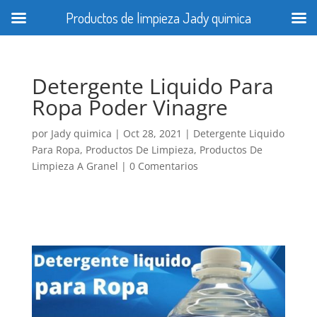
Productos de limpieza Jady quimica
Detergente Liquido Para
Ropa Poder Vinagre
por
Jady quimica
|
Oct 28, 2021
|
Detergente Liquido
Para Ropa
,
Productos De Limpieza
,
Productos De
Limpieza A Granel
|
0 Comentarios