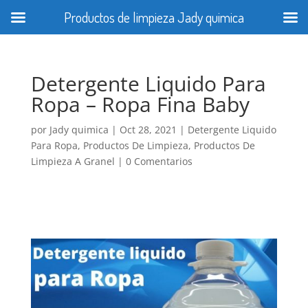
Productos de limpieza Jady quimica
Detergente Liquido Para
Ropa – Ropa Fina Baby
por
Jady quimica
|
Oct 28, 2021
|
Detergente Liquido
Para Ropa
,
Productos De Limpieza
,
Productos De
Limpieza A Granel
|
0 Comentarios