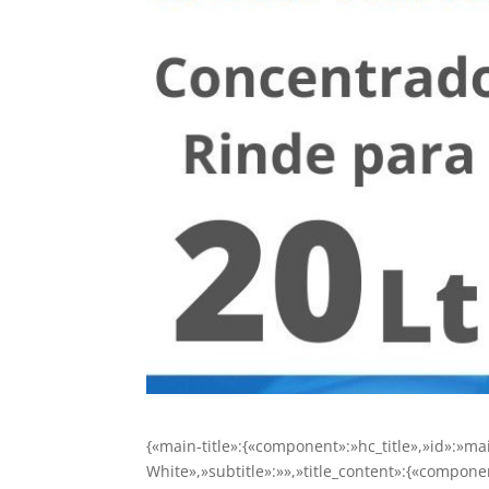
{«main-title»:{«component»:»hc_title»,»id»:»main
White»,»subtitle»:»»,»title_content»:{«componen