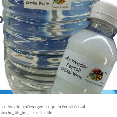
-title»,»title»:»Detergente Liquido Pertsil Cristal
t»:»hc_title_image»,»id»:»title-