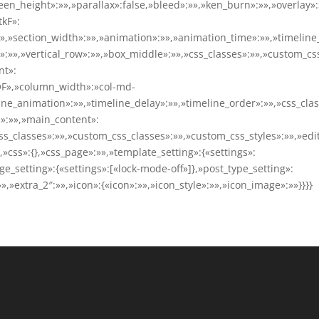
een_height»:»»,»parallax»:false,»bleed»:»»,»ken_burn»:»»,»overlay»:
tkF»:
»,»section_width»:»»,»animation»:»»,»animation_time»:»»,»timeline
»:»»,»vertical_row»:»»,»box_middle»:»»,»css_classes»:»»,»custom_cs
nt»:
QF»,»column_width»:»col-md-
ine_animation»:»»,»timeline_delay»:»»,»timeline_order»:»»,»css_cla
s»:»»,»main_content»:
s_classes»:»»,»custom_css_classes»:»»,»custom_css_styles»:»»,»edi
{},»css»:{},»css_page»:»»,»template_setting»:{«settings»:
age_setting»:{«settings»:[«lock-mode-off»]},»post_type_setting»:
»,»extra_2″:»»,»icon»:{«icon»:»»,»icon_style»:»»,»icon_image»:»»}}}}