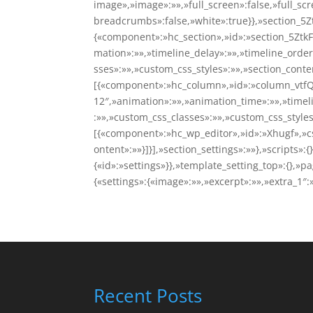
image»,»image»:»»,»full_screen»:false,»full_scr
breadcrumbs»:false,»white»:true}},»section_5Z
{«component»:»hc_section»,»id»:»section_5ZtkF
mation»:»»,»timeline_delay»:»»,»timeline_order
sses»:»»,»custom_css_styles»:»»,»section_conte
[{«component»:»hc_column»,»id»:»column_vtf
12″,»animation»:»»,»animation_time»:»»,»timel
:»»,»custom_css_classes»:»»,»custom_css_style
[{«component»:»hc_wp_editor»,»id»:»Xhugf»,»cs
ontent»:»»}]}],»section_settings»:»»},»scripts»:
{«id»:»settings»}},»template_setting_top»:{},»p
{«settings»:{«image»:»»,»excerpt»:»»,»extra_1″:»
Recent Posts