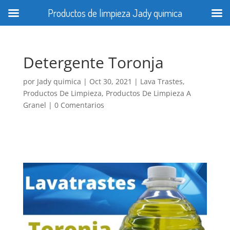
Productos de limpieza Jady quimica
Detergente Toronja
por
Jady quimica
|
Oct 30, 2021
|
Lava Trastes
,
Productos De Limpieza
,
Productos De Limpieza A
Granel
|
0 Comentarios