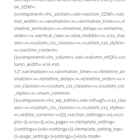
on_5ZtkF»:
{«component»:»hc_section»,»id»:»section_5ZtkF»,»sec
tion_width»:»»,»animation»:»»,»animation_time»:»»,»t
imeline_animation»:»»,»timeline_delay»:»»,»timeline_
order»:»»,»vertical_row»:»»,»box_middle»:»»,»css_clas
ses»:»»,»custom_css_classes»:»»,»custom_css_styles»:
»»,»section_content»:
[{«component»:»hc_column»,»id»:»column_vtfQF»,»co
lumn_width»:»col-md-
12″,»animation»:»»,»animation_time»:»»,»timeline_an
imation»:»»,»timeline_delay»:»»,»timeline_order»:»»,»
css_classes»:»»,»custom_css_classes»:»»,»custom_css
_styles»:»»,»main_content»:
[{«component»:»hc_wp_editor»,»id»:»Xhugf»,»css_clas
ses»:»»,»custom_css_classes»:»»,»custom_css_styles»:
»»,»editor_content»:»»}]}],»section_settings»:»»},»scri
pts»:{},»css»:{},»css_page»:»»,»template_setting»:
{«settings»:{«id»:»settings»}},»template_setting_top»:
{},»page_setting»:{«settings»:[«lock-mode-