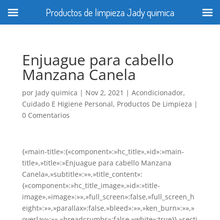
Productos de limpieza Jady quimica
Enjuague para cabello
Manzana Canela
por
Jady quimica
|
Nov 2, 2021
|
Acondicionador
,
Cuidado E Higiene Personal
,
Productos De Limpieza
|
0 Comentarios
{«main-title»:{«component»:»hc_title»,»id»:»main-
title»,»title»:»Enjuague para cabello Manzana
Canela»,»subtitle»:»»,»title_content»:
{«component»:»hc_title_image»,»id»:»title-
image»,»image»:»»,»full_screen»:false,»full_screen_h
eight»:»»,»parallax»:false,»bleed»:»»,»ken_burn»:»»,»
overlay»:»»,»breadcrumbs»:false,»white»:true}},»secti