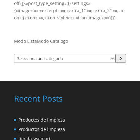
off»]},»post_type_setting»:{«settings»:
{«image»:»»,»excerpt»:»»,»extra_1″:»»,»extra_2″:»»,»ic
on»:{«icon»:»»,»icon_style»:»»,»icon_image»:»»}}}}
Modo Lista
Modo Catalogo
Selecciona
una
categoría
Recent Posts
Productos de limpieza
Productos de limpieza
tienda-walmart