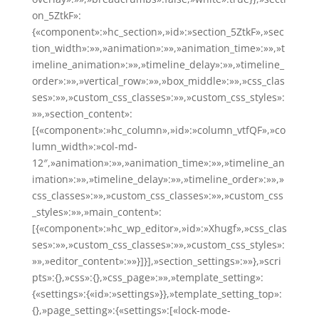
on_5ZtkF»:
{«component»:»hc_section»,»id»:»section_5ZtkF»,»sec
tion_width»:»»,»animation»:»»,»animation_time»:»»,»t
imeline_animation»:»»,»timeline_delay»:»»,»timeline_
order»:»»,»vertical_row»:»»,»box_middle»:»»,»css_clas
ses»:»»,»custom_css_classes»:»»,»custom_css_styles»:
»»,»section_content»:
[{«component»:»hc_column»,»id»:»column_vtfQF»,»co
lumn_width»:»col-md-
12″,»animation»:»»,»animation_time»:»»,»timeline_an
imation»:»»,»timeline_delay»:»»,»timeline_order»:»»,»
css_classes»:»»,»custom_css_classes»:»»,»custom_css
_styles»:»»,»main_content»:
[{«component»:»hc_wp_editor»,»id»:»Xhugf»,»css_clas
ses»:»»,»custom_css_classes»:»»,»custom_css_styles»:
»»,»editor_content»:»»}]}],»section_settings»:»»},»scri
pts»:{},»css»:{},»css_page»:»»,»template_setting»:
{«settings»:{«id»:»settings»}},»template_setting_top»:
{},»page_setting»:{«settings»:[«lock-mode-