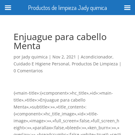
Productos de limpieza Jady quimica
Enjuague para cabello
Menta
por
Jady quimica
|
Nov 2, 2021
|
Acondicionador
,
Cuidado E Higiene Personal
,
Productos De Limpieza
|
0 Comentarios
{«main-title»:{«component»:»hc_title»,»id»:»main-
title»,»title»:»Enjuague para cabello
Menta»,»subtitle»:»»,»title_content»:
{«component»:»hc_title_image»,»id»:»title-
image»,»image»:»»,»full_screen»:false,»full_screen_h
eight»:»»,»parallax»:false,»bleed»:»»,»ken_burn»:»»,»
overlay»:»»,»breadcrumbs»:false,»white»:true}},»secti