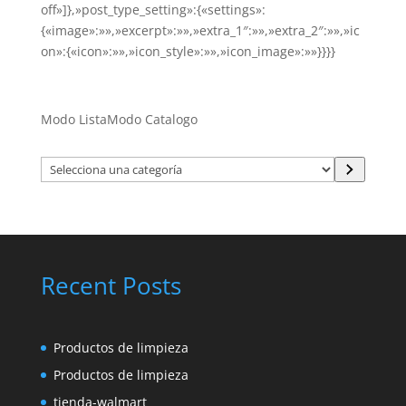
off»]},»post_type_setting»:{«settings»:
{«image»:»»,»excerpt»:»»,»extra_1″:»»,»extra_2″:»»,»ic
on»:{«icon»:»»,»icon_style»:»»,»icon_image»:»»}}}}
Modo Lista
Modo Catalogo
Selecciona
una
categoría
Recent Posts
Productos de limpieza
Productos de limpieza
tienda-walmart