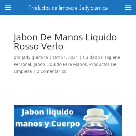
Productos de limpieza Jady quimica
Jabon De Manos Liquido
Rosso Verlo
por
Jady quimica
|
Oct 31, 2021
|
Cuidado E Higiene
Personal
,
Jabon Liquido Para Manos
,
Productos De
Limpieza
|
0 Comentarios