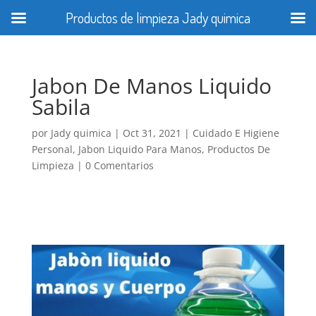
Productos de limpieza Jady quimica
Jabon De Manos Liquido
Sabila
por
Jady quimica
|
Oct 31, 2021
|
Cuidado E Higiene
Personal
,
Jabon Liquido Para Manos
,
Productos De
Limpieza
|
0 Comentarios