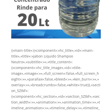
{«main-title»:{«component»:»hc_title»,»id»:»main-
title»,»title»:»Jabon Liquido Shampoo
Neutro»,»subtitle»:»»,»title_content»:
{«component»:»hc_title_image»,»id»:»title-
image»,»image»:»»,»full_screen»:false,»full_screen_h
eight»:»»,»parallax»:false,»bleed»:»»,»ken_burn»:»»,»
overlay»:»»,»breadcrumbs»:false,»white»:true}},»secti
on_5ZtkF»:
{«component»:»hc_section»,»id»:»section_5ZtkF»,»sec
tion_width»:»»,»animation»:»»,»animation_time»:»»,»t
imeline_animation»:»»,»timeline_delay»:»»,»timeline_