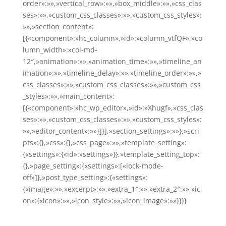
order»:»»,»vertical_row»:»»,»box_middle»:»»,»css_clas
ses»:»»,»custom_css_classes»:»»,»custom_css_styles»:
»»,»section_content»:
[{«component»:»hc_column»,»id»:»column_vtfQF»,»co
lumn_width»:»col-md-
12″,»animation»:»»,»animation_time»:»»,»timeline_an
imation»:»»,»timeline_delay»:»»,»timeline_order»:»»,»
css_classes»:»»,»custom_css_classes»:»»,»custom_css
_styles»:»»,»main_content»:
[{«component»:»hc_wp_editor»,»id»:»Xhugf»,»css_clas
ses»:»»,»custom_css_classes»:»»,»custom_css_styles»:
»»,»editor_content»:»»}]}],»section_settings»:»»},»scri
pts»:{},»css»:{},»css_page»:»»,»template_setting»:
{«settings»:{«id»:»settings»}},»template_setting_top»:
{},»page_setting»:{«settings»:[«lock-mode-
off»]},»post_type_setting»:{«settings»:
{«image»:»»,»excerpt»:»»,»extra_1″:»»,»extra_2″:»»,»ic
on»:{«icon»:»»,»icon_style»:»»,»icon_image»:»»}}}}