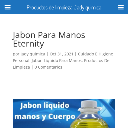
Productos de limpieza Jady quimica
Jabon Para Manos
Eternity
por
Jady quimica
|
Oct 31, 2021
|
Cuidado E Higiene
Personal
,
Jabon Liquido Para Manos
,
Productos De
Limpieza
|
0 Comentarios