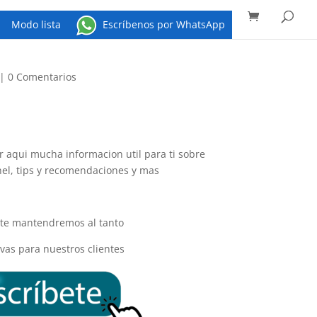
Búsqueda
de
productos
Modo lista
Escríbenos por WhatsApp
|
0 Comentarios
 aqui mucha informacion util para ti sobre
nel, tips y recomendaciones y mas
y te mantendremos al tanto
vas para nuestros clientes