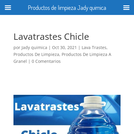
Productos de limpieza Jady quimica
Lavatrastes Chicle
por
Jady quimica
|
Oct 30, 2021
|
Lava Trastes
,
Productos De Limpieza
,
Productos De Limpieza A
Granel
|
0 Comentarios