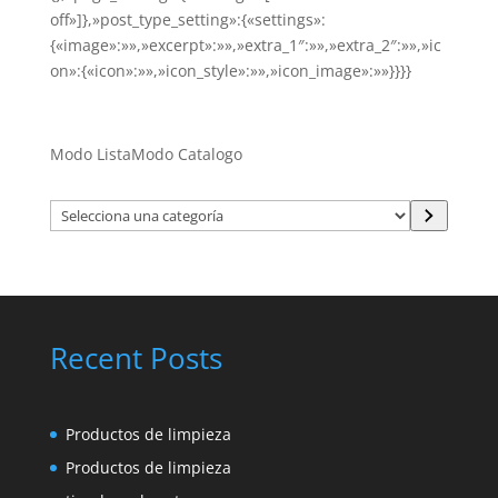
off»]},»post_type_setting»:{«settings»:
{«image»:»»,»excerpt»:»»,»extra_1″:»»,»extra_2″:»»,»ic
on»:{«icon»:»»,»icon_style»:»»,»icon_image»:»»}}}}
Modo Lista
Modo Catalogo
Selecciona
una
categoría
Recent Posts
Productos de limpieza
Productos de limpieza