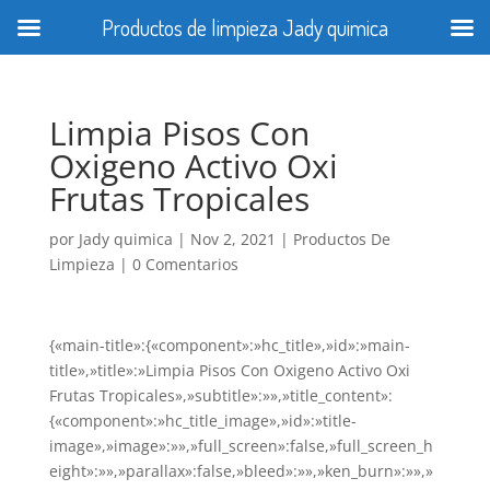
Productos de limpieza Jady quimica
Limpia Pisos Con
Oxigeno Activo Oxi
Frutas Tropicales
por
Jady quimica
|
Nov 2, 2021
|
Productos De
Limpieza
|
0 Comentarios
{«main-title»:{«component»:»hc_title»,»id»:»main-
title»,»title»:»Limpia Pisos Con Oxigeno Activo Oxi
Frutas Tropicales»,»subtitle»:»»,»title_content»:
{«component»:»hc_title_image»,»id»:»title-
image»,»image»:»»,»full_screen»:false,»full_screen_h
eight»:»»,»parallax»:false,»bleed»:»»,»ken_burn»:»»,»