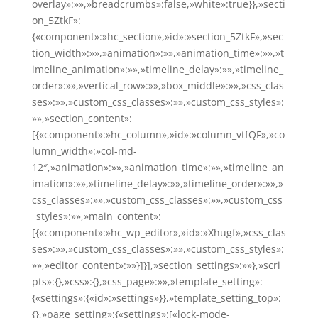
overlay»:»»,»breadcrumbs»:false,»white»:true}},»secti
on_5ZtkF»:
{«component»:»hc_section»,»id»:»section_5ZtkF»,»sec
tion_width»:»»,»animation»:»»,»animation_time»:»»,»t
imeline_animation»:»»,»timeline_delay»:»»,»timeline_
order»:»»,»vertical_row»:»»,»box_middle»:»»,»css_clas
ses»:»»,»custom_css_classes»:»»,»custom_css_styles»:
»»,»section_content»:
[{«component»:»hc_column»,»id»:»column_vtfQF»,»co
lumn_width»:»col-md-
12″,»animation»:»»,»animation_time»:»»,»timeline_an
imation»:»»,»timeline_delay»:»»,»timeline_order»:»»,»
css_classes»:»»,»custom_css_classes»:»»,»custom_css
_styles»:»»,»main_content»:
[{«component»:»hc_wp_editor»,»id»:»Xhugf»,»css_clas
ses»:»»,»custom_css_classes»:»»,»custom_css_styles»:
»»,»editor_content»:»»}]}],»section_settings»:»»},»scri
pts»:{},»css»:{},»css_page»:»»,»template_setting»:
{«settings»:{«id»:»settings»}},»template_setting_top»:
{},»page_setting»:{«settings»:[«lock-mode-