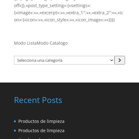
off»]},»post_type_setting»:{«settings»:
{«image»:»»,»excerpt»:»»,»extra_1″:»»,»extra_2″:»»,»ic
on»:{«icon»:»»,»icon_style»:»»,»icon_image»:»»}}}}
Modo Lista
Modo Catalogo
Selecciona
una
categoría
Recent Posts
Productos de limpieza
Productos de limpieza