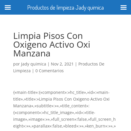
Productos de limpieza Jady quimica
Limpia Pisos Con
Oxigeno Activo Oxi
Manzana
por
Jady quimica
|
Nov 2, 2021
|
Productos De
Limpieza
|
0 Comentarios
{«main-title»:{«component»:»hc_title»,»id»:»main-
title»,»title»:»Limpia Pisos Con Oxigeno Activo Oxi
Manzana»,»subtitle»:»»,»title_content»:
{«component»:»hc_title_image»,»id»:»title-
image»,»image»:»»,»full_screen»:false,»full_screen_h
eight»:»»,»parallax»:false,»bleed»:»»,»ken_burn»:»»,»