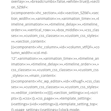
overlay»:»»,»breadcrumbs»:false,»white»:true}},»secti
on_5ZtkF»:
{«component»:»hc_section»,»id»:»section_5ZtkF»,»sec
tion_width»:»»,»animation»:»»,»animation_time»:»»,»t
imeline_animation»:»»,»timeline_delay»:»»,»timeline_
order»:»»,»vertical_row»:»»,»box_middle»:»»,»css_clas
ses»:»»,»custom_css_classes»:»»,»custom_css_styles»:
»»,»section_content»:
[{«component»:»hc_column»,»id»:»column_vtfQF»,»co
lumn_width»:»col-md-
12″,»animation»:»»,»animation_time»:»»,»timeline_an
imation»:»»,»timeline_delay»:»»,»timeline_order»:»»,»
css_classes»:»»,»custom_css_classes»:»»,»custom_css
_styles»:»»,»main_content»:
[{«component»:»hc_wp_editor»,»id»:»Xhugf»,»css_clas
ses»:»»,»custom_css_classes»:»»,»custom_css_styles»:
»»,»editor_content»:»»}]}],»section_settings»:»»},»scri
pts»:{},»css»:{},»css_page»:»»,»template_setting»:
{«settings»:{«id»:»settings»}},»template_setting_top»:
{},»page_setting»:{«settings»:[«lock-mode-