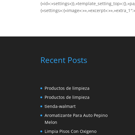
{«id»:»settings»}},»template_setting_top»:{},»p
{«settings»:{«image»:»»,»excerpt»:»»,»extra_1″:»
Recent Posts
Productos de limpieza
Productos de limpieza
tienda-walmart
Aromatizante Para Auto Pepino
Melon
Limpia Pisos Con Oxigeno