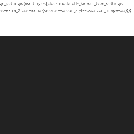
age_setting»:{«settings»:[«lock-mode-off»]},»post_type_setting»:
»,»extra_2″:»»,»icon»:{«icon»:»»,»icon_style»:»»,»icon_image»:»»}}}}