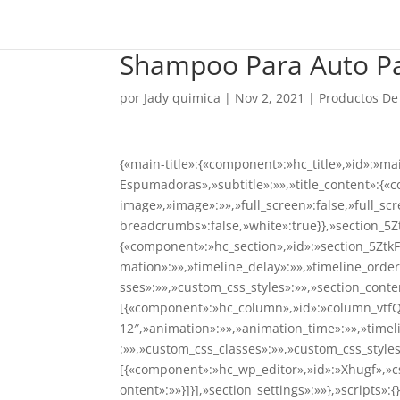
Shampoo Para Auto P
por
Jady quimica
|
Nov 2, 2021
|
Productos De
{«main-title»:{«component»:»hc_title»,»id»:»m
Espumadoras»,»subtitle»:»»,»title_content»:{«c
image»,»image»:»»,»full_screen»:false,»full_scr
breadcrumbs»:false,»white»:true}},»section_5Z
{«component»:»hc_section»,»id»:»section_5ZtkF
mation»:»»,»timeline_delay»:»»,»timeline_order
sses»:»»,»custom_css_styles»:»»,»section_conte
[{«component»:»hc_column»,»id»:»column_vtf
12″,»animation»:»»,»animation_time»:»»,»timel
:»»,»custom_css_classes»:»»,»custom_css_style
[{«component»:»hc_wp_editor»,»id»:»Xhugf»,»cs
ontent»:»»}]}],»section_settings»:»»},»scripts»: