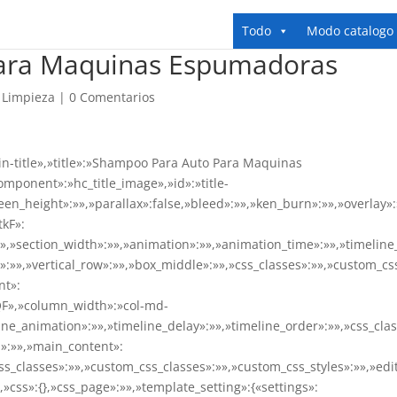
Todo
Modo catalogo
ara Maquinas Espumadoras
 Limpieza
|
0 Comentarios
ain-title»,»title»:»Shampoo Para Auto Para Maquinas
omponent»:»hc_title_image»,»id»:»title-
een_height»:»»,»parallax»:false,»bleed»:»»,»ken_burn»:»»,»overlay»:
tkF»:
»,»section_width»:»»,»animation»:»»,»animation_time»:»»,»timeline
»:»»,»vertical_row»:»»,»box_middle»:»»,»css_classes»:»»,»custom_cs
nt»:
QF»,»column_width»:»col-md-
ine_animation»:»»,»timeline_delay»:»»,»timeline_order»:»»,»css_cla
s»:»»,»main_content»:
s_classes»:»»,»custom_css_classes»:»»,»custom_css_styles»:»»,»edi
{},»css»:{},»css_page»:»»,»template_setting»:{«settings»: