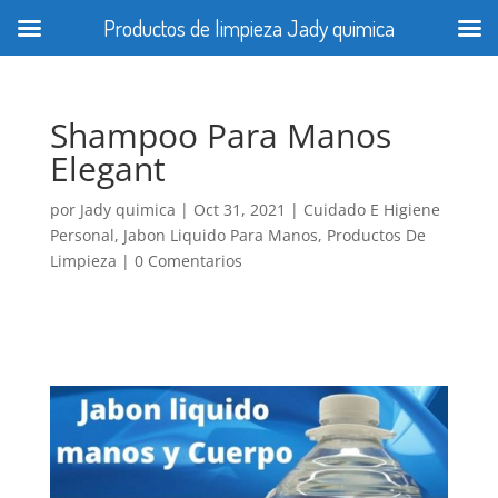
Productos de limpieza Jady quimica
Shampoo Para Manos
Elegant
por
Jady quimica
|
Oct 31, 2021
|
Cuidado E Higiene
Personal
,
Jabon Liquido Para Manos
,
Productos De
Limpieza
|
0 Comentarios