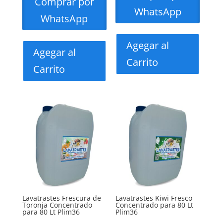
Comprar por
WhatsApp
WhatsApp
Agegar al
Agegar al
Carrito
Carrito
Lavatrastes Frescura de
Lavatrastes Kiwi Fresco
Toronja Concentrado
Concentrado para 80 Lt
para 80 Lt Plim36
Plim36