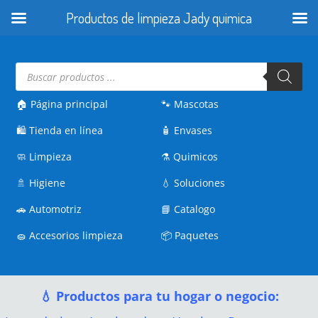
Productos de limpieza Jady quimica
Búsqueda
de
productos
🏠 Página principal
🐾
Mascotas
🛍️
Tienda en línea
🧴
Envases
🧼
Limpieza
⚗️
Quimicos
🚿
Higiene
💧
Soluciones
🚗
Automotriz
📘
Catalogo
🧽
Accesorios limpieza
📦
Paquetes
💧 Productos para tu hogar o negocio: