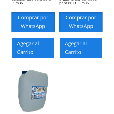
Plim36
para 80 Lt Plim36
Comprar por
Comprar por
WhatsApp
WhatsApp
Agegar al
Agegar al
Carrito
Carrito