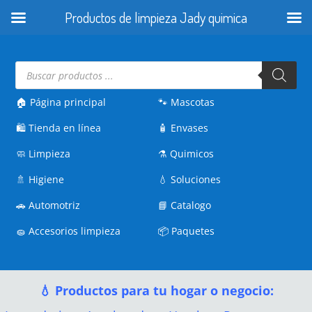
Productos de limpieza Jady quimica
Búsqueda
de
productos
🏠 Página principal
🐾
Mascotas
🛍️
Tienda en línea
🧴
Envases
🧼
Limpieza
⚗️
Quimicos
🚿
Higiene
💧
Soluciones
🚗
Automotriz
📘
Catalogo
🧽
Accesorios limpieza
📦
Paquetes
💧 Productos para tu hogar o negocio: